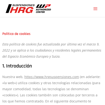
Ir
al
contenido
Política de cookies
Consent
Consent
Consent
Consent
Consent
Marketi
Esta política de cookies fue actualizada por última vez el marzo 9,
to
to
to
to
to
2022 y se aplica a los ciudadanos y residentes legales permanentes
service
service
service
service
service
del Espacio Económico Europeo y Suiza.
woocomme
elementor
google-
wordpress
varios
1. Introducción
analytics
Nuestra web,
https://www.hrgsuspensiones.com
(en adelante:
«la web») utiliza cookies y otras tecnologías relacionadas (para
mayor comodidad, todas las tecnologías se denominan
«cookies»). Las cookies también son colocadas por terceros a
los que hemos contratado. En el siguiente documento te