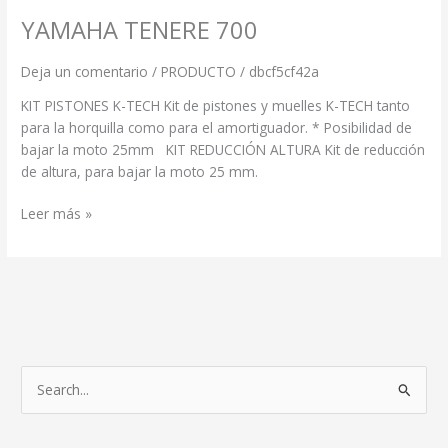
YAMAHA TENERE 700
Deja un comentario
/
PRODUCTO
/
dbcf5cf42a
KIT PISTONES K-TECH Kit de pistones y muelles K-TECH tanto
para la horquilla como para el amortiguador. * Posibilidad de
bajar la moto 25mm KIT REDUCCIÓN ALTURA​ Kit de reducción
de altura, para bajar la moto 25 mm.
Leer más »
B
u
s