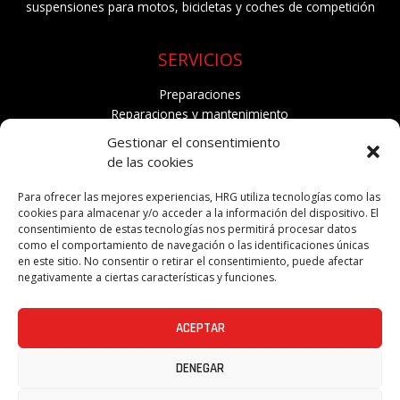
suspensiones para motos, bicicletas y coches de competición
SERVICIOS
Preparaciones
Reparaciones y mantenimiento
Venta
Gestionar el consentimiento
Proyectos especiales
de las cookies
Piezas a medida
Para ofrecer las mejores experiencias, HRG utiliza tecnologías como las
CONTACTO
cookies para almacenar y/o acceder a la información del dispositivo. El
consentimiento de estas tecnologías nos permitirá procesar datos
Carrer de Santiago Rusiñol, 104
como el comportamiento de navegación o las identificaciones únicas
08295 Sant Vicenç de Castellet
en este sitio. No consentir o retirar el consentimiento, puede afectar
Barcelona (Spain)
negativamente a ciertas características y funciones.
ACEPTAR
DENEGAR
© 2026 HRG Suspensiones | Todos los derechos reservados.
Avíso legal
.
Política de