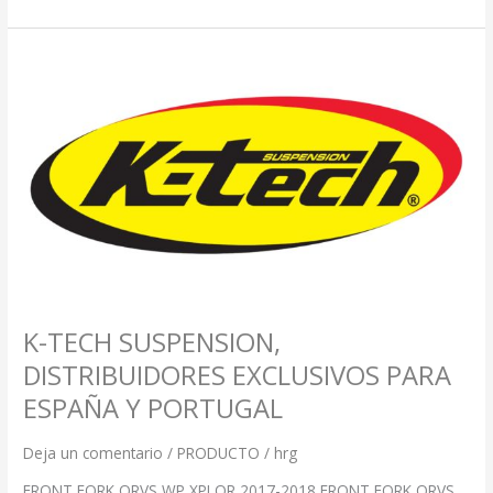
K-
TECH
SUSPENSION,
DISTRIBUIDORES
EXCLUSIVOS
PARA
ESPAÑA
Y
PORTUGAL
K-TECH SUSPENSION,
DISTRIBUIDORES EXCLUSIVOS PARA
ESPAÑA Y PORTUGAL
Deja un comentario
/
PRODUCTO
/
hrg
FRONT FORK ORVS WP XPLOR 2017-2018 FRONT FORK ORVS