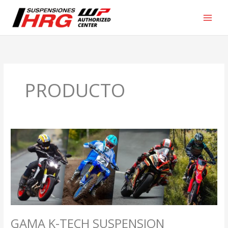
Ir
al
contenido
PRODUCTO
GAMA
K-
TECH
SUSPENSION
GAMA K-TECH SUSPENSION